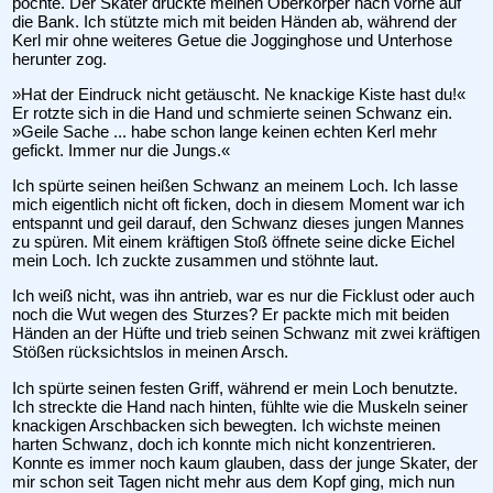
pochte. Der Skater drückte meinen Oberkörper nach vorne auf
die Bank. Ich stützte mich mit beiden Händen ab, während der
Kerl mir ohne weiteres Getue die Jogginghose und Unterhose
herunter zog.
»Hat der Eindruck nicht getäuscht. Ne knackige Kiste hast du!«
Er rotzte sich in die Hand und schmierte seinen Schwanz ein.
»Geile Sache ... habe schon lange keinen echten Kerl mehr
gefickt. Immer nur die Jungs.«
Ich spürte seinen heißen Schwanz an meinem Loch. Ich lasse
mich eigentlich nicht oft ficken, doch in diesem Moment war ich
entspannt und geil darauf, den Schwanz dieses jungen Mannes
zu spüren. Mit einem kräftigen Stoß öffnete seine dicke Eichel
mein Loch. Ich zuckte zusammen und stöhnte laut.
Ich weiß nicht, was ihn antrieb, war es nur die Ficklust oder auch
noch die Wut wegen des Sturzes? Er packte mich mit beiden
Händen an der Hüfte und trieb seinen Schwanz mit zwei kräftigen
Stößen rücksichtslos in meinen Arsch.
Ich spürte seinen festen Griff, während er mein Loch benutzte.
Ich streckte die Hand nach hinten, fühlte wie die Muskeln seiner
knackigen Arschbacken sich bewegten. Ich wichste meinen
harten Schwanz, doch ich konnte mich nicht konzentrieren.
Konnte es immer noch kaum glauben, dass der junge Skater, der
mir schon seit Tagen nicht mehr aus dem Kopf ging, mich nun