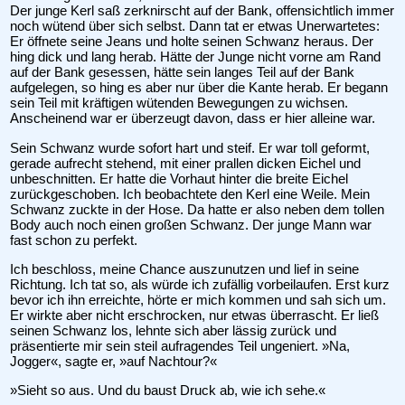
Der junge Kerl saß zerknirscht auf der Bank, offensichtlich immer
noch wütend über sich selbst. Dann tat er etwas Unerwartetes:
Er öffnete seine Jeans und holte seinen Schwanz heraus. Der
hing dick und lang herab. Hätte der Junge nicht vorne am Rand
auf der Bank gesessen, hätte sein langes Teil auf der Bank
aufgelegen, so hing es aber nur über die Kante herab. Er begann
sein Teil mit kräftigen wütenden Bewegungen zu wichsen.
Anscheinend war er überzeugt davon, dass er hier alleine war.
Sein Schwanz wurde sofort hart und steif. Er war toll geformt,
gerade aufrecht stehend, mit einer prallen dicken Eichel und
unbeschnitten. Er hatte die Vorhaut hinter die breite Eichel
zurückgeschoben. Ich beobachtete den Kerl eine Weile. Mein
Schwanz zuckte in der Hose. Da hatte er also neben dem tollen
Body auch noch einen großen Schwanz. Der junge Mann war
fast schon zu perfekt.
Ich beschloss, meine Chance auszunutzen und lief in seine
Richtung. Ich tat so, als würde ich zufällig vorbeilaufen. Erst kurz
bevor ich ihn erreichte, hörte er mich kommen und sah sich um.
Er wirkte aber nicht erschrocken, nur etwas überrascht. Er ließ
seinen Schwanz los, lehnte sich aber lässig zurück und
präsentierte mir sein steil aufragendes Teil ungeniert. »Na,
Jogger«, sagte er, »auf Nachtour?«
»Sieht so aus. Und du baust Druck ab, wie ich sehe.«