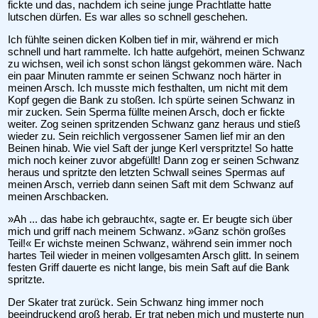
fickte und das, nachdem ich seine junge Prachtlatte hatte
lutschen dürfen. Es war alles so schnell geschehen.
Ich fühlte seinen dicken Kolben tief in mir, während er mich
schnell und hart rammelte. Ich hatte aufgehört, meinen Schwanz
zu wichsen, weil ich sonst schon längst gekommen wäre. Nach
ein paar Minuten rammte er seinen Schwanz noch härter in
meinen Arsch. Ich musste mich festhalten, um nicht mit dem
Kopf gegen die Bank zu stoßen. Ich spürte seinen Schwanz in
mir zucken. Sein Sperma füllte meinen Arsch, doch er fickte
weiter. Zog seinen spritzenden Schwanz ganz heraus und stieß
wieder zu. Sein reichlich vergossener Samen lief mir an den
Beinen hinab. Wie viel Saft der junge Kerl verspritzte! So hatte
mich noch keiner zuvor abgefüllt! Dann zog er seinen Schwanz
heraus und spritzte den letzten Schwall seines Spermas auf
meinen Arsch, verrieb dann seinen Saft mit dem Schwanz auf
meinen Arschbacken.
»Ah ... das habe ich gebraucht«, sagte er. Er beugte sich über
mich und griff nach meinem Schwanz. »Ganz schön großes
Teil!« Er wichste meinen Schwanz, während sein immer noch
hartes Teil wieder in meinen vollgesamten Arsch glitt. In seinem
festen Griff dauerte es nicht lange, bis mein Saft auf die Bank
spritzte.
Der Skater trat zurück. Sein Schwanz hing immer noch
beeindruckend groß herab. Er trat neben mich und musterte nun