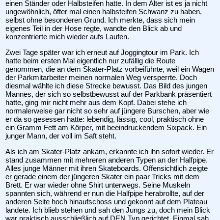
einen Ständer oder Halbsteifen hatte. In dem Alter ist es ja nicht
ungewöhnlich, öfter mal einen halbsteifen Schwanz zu haben,
selbst ohne besonderen Grund. Ich merkte, dass sich mein
eigenes Teil in der Hose regte, wandte den Blick ab und
konzentrierte mich wieder aufs Laufen.
Zwei Tage später war ich erneut auf Joggingtour im Park. Ich
hatte beim ersten Mal eigentlich nur zufällig die Route
genommen, die an dem Skater-Platz vorbeiführte, weil ein Wagen
der Parkmitarbeiter meinen normalen Weg versperrte. Doch
diesmal wählte ich diese Strecke bewusst. Das Bild des jungen
Mannes, der sich so selbstbewusst auf der Parkbank präsentiert
hatte, ging mir nicht mehr aus dem Kopf. Dabei stehe ich
normalerweise gar nicht so sehr auf jüngere Burschen, aber wie
er da so gesessen hatte: lebendig, lässig, cool, praktisch ohne
ein Gramm Fett am Körper, mit beeindruckendem Sixpack. Ein
junger Mann, der voll im Saft steht.
Als ich am Skater-Platz ankam, erkannte ich ihn sofort wieder. Er
stand zusammen mit mehreren anderen Typen an der Halfpipe.
Alles junge Männer mit ihren Skateboards. Offensichtlich zeigte
er gerade einem der jüngeren Skater ein paar Tricks mit dem
Brett. Er war wieder ohne Shirt unterwegs. Seine Muskeln
spannten sich, während er nun die Halfpipe herabrollte, auf der
anderen Seite hoch hinaufschoss und gekonnt auf dem Plateau
landete. Ich blieb stehen und sah den Jungs zu, doch mein Blick
war praktisch ausschließlich auf DEN Typ gerichtet. Einmal sah