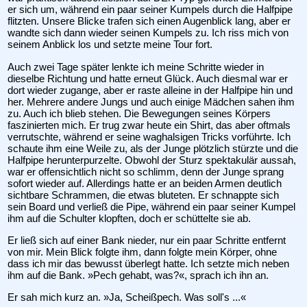
er sich um, während ein paar seiner Kumpels durch die Halfpipe
flitzten. Unsere Blicke trafen sich einen Augenblick lang, aber er
wandte sich dann wieder seinen Kumpels zu. Ich riss mich von
seinem Anblick los und setzte meine Tour fort.
Auch zwei Tage später lenkte ich meine Schritte wieder in
dieselbe Richtung und hatte erneut Glück. Auch diesmal war er
dort wieder zugange, aber er raste alleine in der Halfpipe hin und
her. Mehrere andere Jungs und auch einige Mädchen sahen ihm
zu. Auch ich blieb stehen. Die Bewegungen seines Körpers
faszinierten mich. Er trug zwar heute ein Shirt, das aber oftmals
verrutschte, während er seine waghalsigen Tricks vorführte. Ich
schaute ihm eine Weile zu, als der Junge plötzlich stürzte und die
Halfpipe herunterpurzelte. Obwohl der Sturz spektakulär aussah,
war er offensichtlich nicht so schlimm, denn der Junge sprang
sofort wieder auf. Allerdings hatte er an beiden Armen deutlich
sichtbare Schrammen, die etwas bluteten. Er schnappte sich
sein Board und verließ die Pipe, während ein paar seiner Kumpel
ihm auf die Schulter klopften, doch er schüttelte sie ab.
Er ließ sich auf einer Bank nieder, nur ein paar Schritte entfernt
von mir. Mein Blick folgte ihm, dann folgte mein Körper, ohne
dass ich mir das bewusst überlegt hatte. Ich setzte mich neben
ihm auf die Bank. »Pech gehabt, was?«, sprach ich ihn an.
Er sah mich kurz an. »Ja, Scheißpech. Was soll's ...«