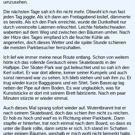
umzusehen.
Die nächsten Tage sah ich ihn nicht mehr. Obwohl ich nun fast
jeden Tag joggte. Als ich dann am Freitagabend loslief, dämmerte
es bereits. Als ich den Park erreichte, wurde die Dunkelheit nur
durch vereinzelte Laternen erleuchtet. Leichte Nebelschwaden
waberten auf dem Weg und zwischen den Bäumen umher. Nach
der Hitze des Tages empfand ich die feuchte Kühle als
angenehm, doch dieses Wetter und die späte Stunde schienen
die meisten Parkbesucher fernzuhalten.
Ich lief wie immer meine neue Route entlang. Schon von weitem
hörte ich das rollende Geräusch eines Skateboards in der
Halfpipe. Der Skater-Park war gut beleuchtet und so sah ich den
Kerl sofort. Er war dort alleine, keiner seiner Kumpels und auch
sonst niemand war zu sehen. Ich blieb stehen und sah ihm zu. Er
trug wieder kurze Baggyjeans und ein Shirt. Sein Basecap lag
neben der Pipe auf dem Boden. Es war unglaublich, was für
Kunststücke er dort mit seinem Brett fabrizierte. Nach ein paar
Minuten stürzte er wieder einmal.
Auch dieses Mal sprang sofort wieder auf. Wutentbrannt trat er
nach seinem Skateboard, doch das schien ihm nicht zu reichen.
Er hob es hoch und warf es in Richtung einer Parkbank. Dann
stapfte er hinterher, trat noch einmal nach dem Board, so dass es
unter die Bank rollte, dann setzte er sich. Ich stand im Schatten
unter einigen Bäumen, weshalb er mich wohl nicht bemerkt hatte.