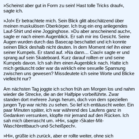
»Scheinst aber gut in Form zu sein! Hast tolle Tricks drauf«,
sagte ich.
»Jo!« Er betrachtete mich. Sein Blick glitt abschätzend über
meinen muskulösen Oberkörper. Ich trug ein eng anliegendes
Lauf-Shirt und eine Jogginghose. »Du aber anscheinend auch«,
sagte er nach einem Augenblick. Er sah mir ins Gesicht. Seine
Augen wurden durch das Basecap beschattet und ich konnte
seinen Blick deshalb nicht deuten. In dem Moment rief ihn einer
seiner Kumpels. Er stand auf. »Na dann… Ciao!« sagte er und
sprang auf sein Skateboard. Kurz darauf rollten er und seine
Kumpels davon. Ich sah ihm einen Augenblick nach. Hatte ich
mich getäuscht oder war da wirklich eine sexuelle Spannung
zwischen uns gewesen? Missdeutete ich seine Worte und Blicke
vielleicht nur?
Am nächsten Tag joggte ich schon früh am Morgen los und nahm
wieder die Strecke, die an der Halfpipe vorbeiführte. Zwar
standen dort mehrere Jungs herum, doch von dem speziellen
jungen Typ war nichts zu sehen. So lief ich enttäuscht weiter. Ein
paar Minuten später, ich war während des Laufens ganz in
Gedanken versunken, klopfte mir jemand auf den Rücken. Ich
sah mich überrascht um. »Hi«, sagte ›Skater-Mit-
Waschbrettbauch-und-Scheißpech‹.
»Hi«, grüßte ich zurück, aber er rollte weiter, ohne sich