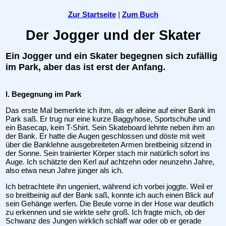
Zur Startseite
|
Zum Buch
Der Jogger und der Skater
Ein Jogger und ein Skater begegnen sich zufällig
im Park, aber das ist erst der Anfang.
I. Begegnung im Park
Das erste Mal bemerkte ich ihm, als er alleine auf einer Bank im
Park saß. Er trug nur eine kurze Baggyhose, Sportschuhe und
ein Basecap, kein T-Shirt. Sein Skateboard lehnte neben ihm an
der Bank. Er hatte die Augen geschlossen und döste mit weit
über die Banklehne ausgebreiteten Armen breitbeinig sitzend in
der Sonne. Sein trainierter Körper stach mir natürlich sofort ins
Auge. Ich schätzte den Kerl auf achtzehn oder neunzehn Jahre,
also etwa neun Jahre jünger als ich.
Ich betrachtete ihn ungeniert, während ich vorbei joggte. Weil er
so breitbeinig auf der Bank saß, konnte ich auch einen Blick auf
sein Gehänge werfen. Die Beule vorne in der Hose war deutlich
zu erkennen und sie wirkte sehr groß. Ich fragte mich, ob der
Schwanz des Jungen wirklich schlaff war oder ob er gerade