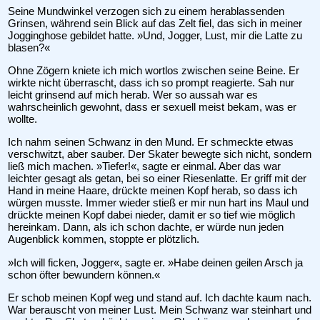
Seine Mundwinkel verzogen sich zu einem herablassenden
Grinsen, während sein Blick auf das Zelt fiel, das sich in meiner
Jogginghose gebildet hatte. »Und, Jogger, Lust, mir die Latte zu
blasen?«
Ohne Zögern kniete ich mich wortlos zwischen seine Beine. Er
wirkte nicht überrascht, dass ich so prompt reagierte. Sah nur
leicht grinsend auf mich herab. Wer so aussah war es
wahrscheinlich gewohnt, dass er sexuell meist bekam, was er
wollte.
Ich nahm seinen Schwanz in den Mund. Er schmeckte etwas
verschwitzt, aber sauber. Der Skater bewegte sich nicht, sondern
ließ mich machen. »Tiefer!«, sagte er einmal. Aber das war
leichter gesagt als getan, bei so einer Riesenlatte. Er griff mit der
Hand in meine Haare, drückte meinen Kopf herab, so dass ich
würgen musste. Immer wieder stieß er mir nun hart ins Maul und
drückte meinen Kopf dabei nieder, damit er so tief wie möglich
hereinkam. Dann, als ich schon dachte, er würde nun jeden
Augenblick kommen, stoppte er plötzlich.
»Ich will ficken, Jogger«, sagte er. »Habe deinen geilen Arsch ja
schon öfter bewundern können.«
Er schob meinen Kopf weg und stand auf. Ich dachte kaum nach.
War berauscht von meiner Lust. Mein Schwanz war steinhart und