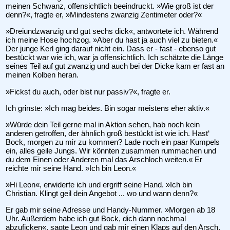
meinen Schwanz, offensichtlich beeindruckt. »Wie groß ist der
denn?«, fragte er, »Mindestens zwanzig Zentimeter oder?«
»Dreiundzwanzig und gut sechs dick«, antwortete ich. Während
ich meine Hose hochzog. »Aber du hast ja auch viel zu bieten.«
Der junge Kerl ging darauf nicht ein. Dass er - fast - ebenso gut
bestückt war wie ich, war ja offensichtlich. Ich schätzte die Länge
seines Teil auf gut zwanzig und auch bei der Dicke kam er fast an
meinen Kolben heran.
»Fickst du auch, oder bist nur passiv?«, fragte er.
Ich grinste: »Ich mag beides. Bin sogar meistens eher aktiv.«
»Würde dein Teil gerne mal in Aktion sehen, hab noch kein
anderen getroffen, der ähnlich groß bestückt ist wie ich. Hast‘
Bock, morgen zu mir zu kommen? Lade noch ein paar Kumpels
ein, alles geile Jungs. Wir könnten zusammen rummachen und
du dem Einen oder Anderen mal das Arschloch weiten.« Er
reichte mir seine Hand. »Ich bin Leon.«
»Hi Leon«, erwiderte ich und ergriff seine Hand. »Ich bin
Christian. Klingt geil dein Angebot ... wo und wann denn?«
Er gab mir seine Adresse und Handy-Nummer. »Morgen ab 18
Uhr. Außerdem habe ich gut Bock, dich dann nochmal
abzuficken«, sagte Leon und gab mir einen Klaps auf den Arsch.